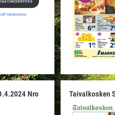
laa näköislehteä
 pdf-tiedostona
0.4.2024 Nro
Taivalkosken 