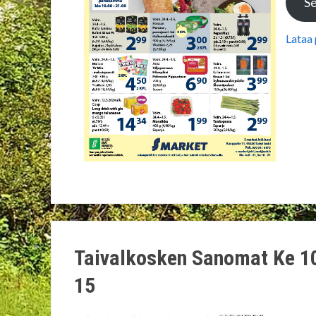
Se
Lataa
Taivalkosken Sanomat Ke 1
15