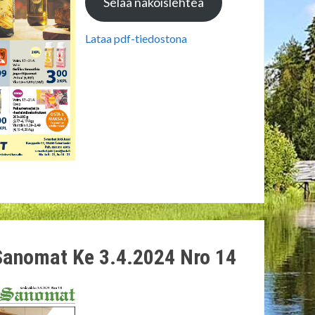
Selaa näköislehteä
Lataa pdf-tiedostona
Sanomat Ke 3.4.2024 Nro 14