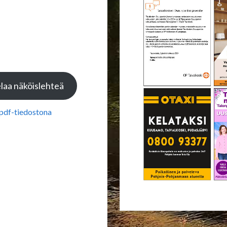
laa näköislehteä
 pdf-tiedostona