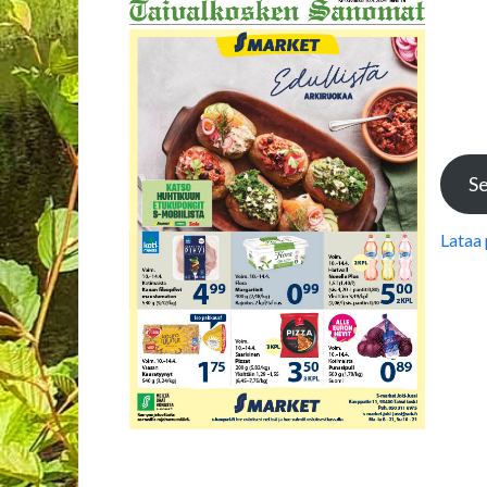
Se
Lataa