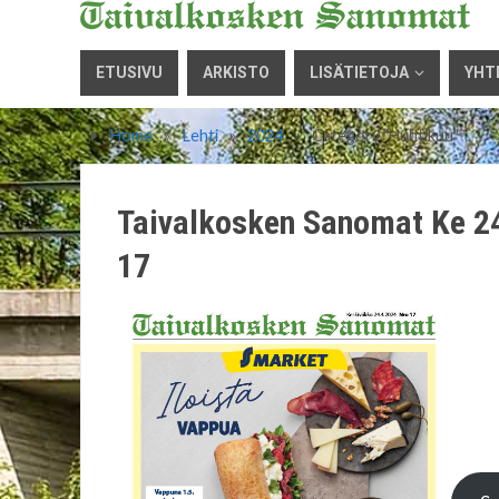
ETUSIVU
ARKISTO
LISÄTIETOJA
YHT
Home
»
Lehti
»
2024
»
Category "Huhtikuu"
Taivalkosken Sanomat Ke 2
17