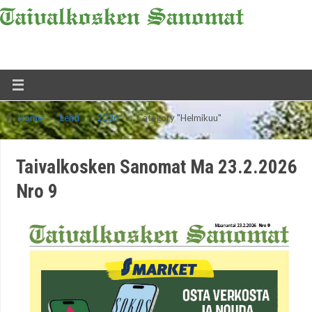
Home
»
Lehti
»
2026
»
Category "Helmikuu"
Taivalkosken Sanomat Ma 23.2.2026
Nro 9