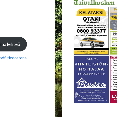
laa lehteä
 pdf-tiedostona