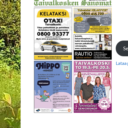
Se
Lataa