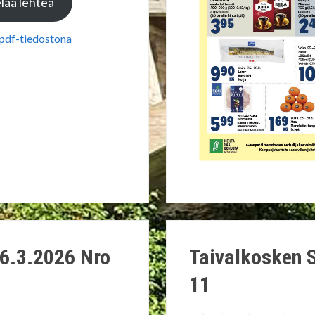
laa lehteä
 pdf-tiedostona
6.3.2026 Nro
Taivalkosken 
11