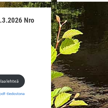
.3.2026 Nro
laa lehteä
 pdf-tiedostona