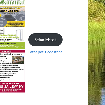
Selaa lehteä
Lataa pdf-tiedostona