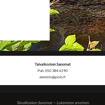
Taivalkosken Sanomat
Puh. 050 384 6290
aineisto@polo.fi
Taivalkosken Sanomat — Lukemisen arvoinen