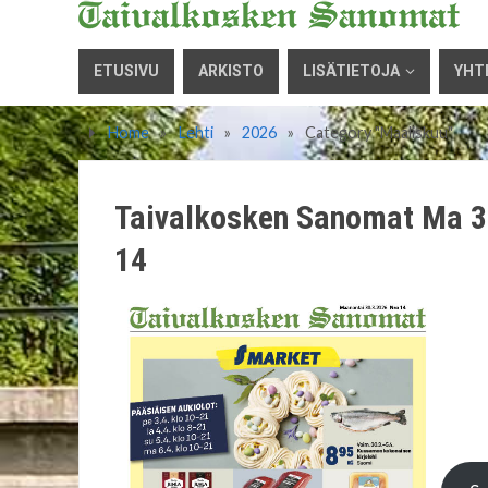
ETUSIVU
ARKISTO
LISÄTIETOJA
YHT
Home
»
Lehti
»
2026
»
Category "Maaliskuu"
Taivalkosken Sanomat Ma 3
14