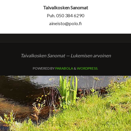
Taivalkosken Sanomat
Puh. 050 384 6290
aineisto@polo.fi
Taivalkosken Sanomat — Lukemisen arvoinen
POWERED BY
PARABOLA
&
WORDPRESS.