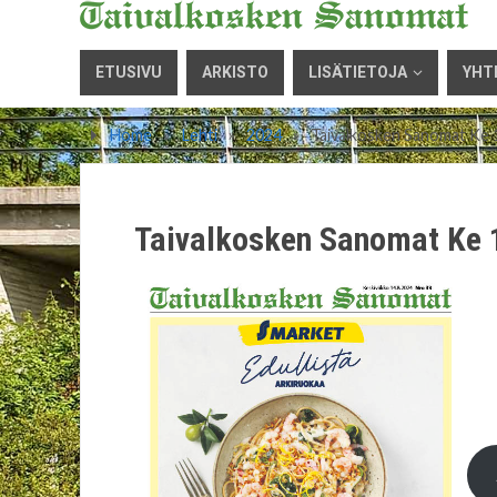
ETUSIVU
ARKISTO
LISÄTIETOJA
YHT
Home
»
Lehti
»
2024
»
Taivalkosken Sanomat Ke 
Taivalkosken Sanomat Ke 