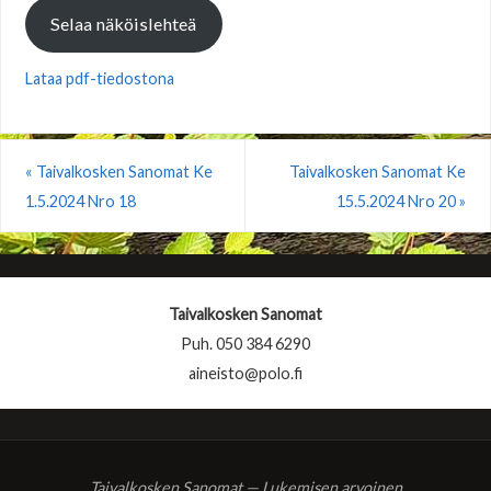
Selaa näköislehteä
Lataa pdf-tiedostona
«
Taivalkosken Sanomat Ke
Taivalkosken Sanomat Ke
1.5.2024 Nro 18
15.5.2024 Nro 20
»
Taivalkosken Sanomat
Puh. 050 384 6290
aineisto@polo.fi
Taivalkosken Sanomat — Lukemisen arvoinen