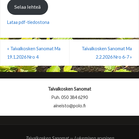
Selaa lehteä
Lataa pdf-tiedostona
«
Taivalkosken Sanomat Ma
Taivalkosken Sanomat Ma
19.1.2026 Nro 4
2.2.2026 Nro 6-7
»
Taivalkosken Sanomat
Puh. 050 384 6290
aineisto@polo.fi
Taivalkosken Sanomat — Lukemisen arvoinen