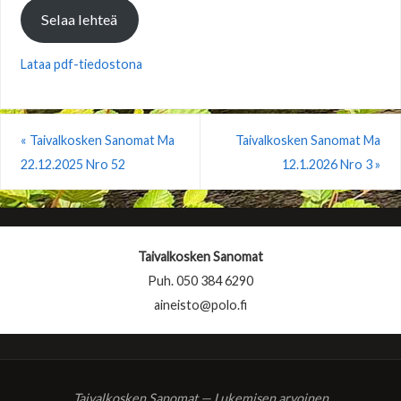
Selaa lehteä
Lataa pdf-tiedostona
«
Taivalkosken Sanomat Ma
Taivalkosken Sanomat Ma
22.12.2025 Nro 52
12.1.2026 Nro 3
»
Taivalkosken Sanomat
Puh. 050 384 6290
aineisto@polo.fi
Taivalkosken Sanomat — Lukemisen arvoinen